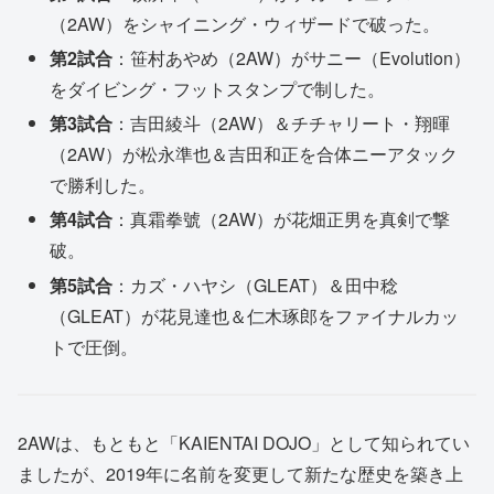
（2AW）をシャイニング・ウィザードで破った。
第2試合
：笹村あやめ（2AW）がサニー（Evolution）
をダイビング・フットスタンプで制した。
第3試合
：吉田綾斗（2AW）＆チチャリート・翔暉
（2AW）が松永準也＆吉田和正を合体ニーアタック
で勝利した。
第4試合
：真霜拳號（2AW）が花畑正男を真剣で撃
破。
第5試合
：カズ・ハヤシ（GLEAT）＆田中稔
（GLEAT）が花見達也＆仁木琢郎をファイナルカッ
トで圧倒。
2AWは、もともと「KAIENTAI DOJO」として知られてい
ましたが、2019年に名前を変更して新たな歴史を築き上