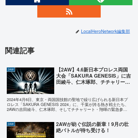
LocalHeroNetwork編集部
関連記事
【2AW】4.6新日本プロレス両国
2AW
大会「SAKURA GENESIS」に吉
田綾斗、仁木琢郎、チチャリー
ト・翔暉の電撃参戦が発表！
2024年4月6日、東京・両国国技館の聖地で繰り広げられる新日本プ
ロレス「SAKURA GENESIS 2024」に、千葉が誇る熱き戦士たち、
2AWの吉田綾斗、仁木琢郎、そしてチチャリート・翔暉の緊急参戦
が発表されました。彼らは石井智宏、矢...
2AWが紡ぐ伝説の新章！9月の壮
2AW
絶バトルが待ち受ける！