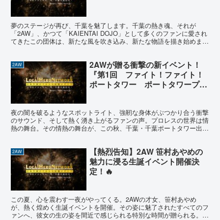
夢のステージが再び、千葉を魅了します。千葉の熱き魂、それが
「2AW」、かつて「KAIENTAI DOJO」として多くのファンに愛され
てきたこの団体は、新たな風を吹き込み、新たな物語を描き始めまし
た。その歩みをともに感じてください。 9月、一...
2AWが贈る衝撃の新イベント！
2AW
『第1回 ファイト！ファイト！
ポートタワー ポートタワープロ
レス』、千葉ポートタワーで開
催！
夜の闇を破るようなスポットライト、強靭な身体がぶつかり合う衝撃
のサウンド、そして熱く湧き上がるファンの声。プロレスの世界は情
熱の舞台。その情熱の舞台が、この秋、千葉・千葉ポートタワー出会
いの広場に現れる！ 2AW（Active Advanc...
【熱烈告知】2AW 笹村あやめの
2AW
魅力に浸る生誕イベント開催決
定！🔥
この夏、心を震わす一夜がやってくる。2AWの才女、笹村あやめ
が、熱く煌めく生誕イベントを開催。その姿に魅了されたすべてのフ
ァンへ、彼女の生の姿を間近で感じられる特別な時間が贈られる。