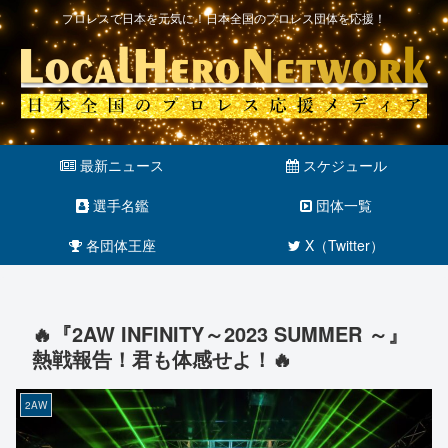
プロレスで日本を元気に！日本全国のプロレス団体を応援！
最新ニュース
スケジュール
選手名鑑
団体一覧
各団体王座
X（Twitter）
🔥『2AW INFINITY～2023 SUMMER ～』
熱戦報告！君も体感せよ！🔥
2AW