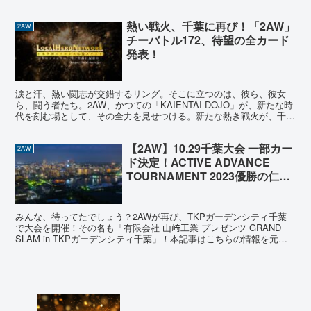
🌸 笹村あやめ 生誕イベント 🌸 日時: 2023年8月...
熱い戦火、千葉に再び！「2AW」
2AW
チーバトル172、待望の全カード
発表！
涙と汗、熱い闘志が交錯するリング。そこに立つのは、彼ら、彼女
ら、闘う者たち。2AW、かつての「KAIENTAI DOJO」が、新たな時
代を刻む場として、その全力を見せつける。新たな熱き戦火が、千
葉・2AWスクエアに放たれる。 2023年8月...
【2AW】10.29千葉大会 一部カー
2AW
ド決定！ACTIVE ADVANCE
TOURNAMENT 2023優勝の仁木
琢郎が王者佐藤耕平へ挑戦！絶対
見逃せない一戦に🔥
みんな、待ってたでしょう？2AWが再び、TKPガーデンシティ千葉
で大会を開催！その名も「有限会社 山﨑工業 プレゼンツ GRAND
SLAM in TKPガーデンシティ千葉」！本記事はこちらの情報を元に
しています。 本命カード🌟 2AW 無...