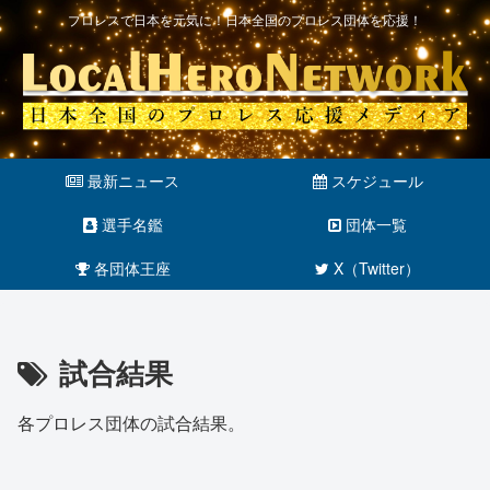
プロレスで日本を元気に！日本全国のプロレス団体を応援！
最新ニュース
スケジュール
選手名鑑
団体一覧
各団体王座
X（Twitter）
試合結果
各プロレス団体の試合結果。