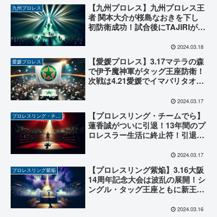
【九州プロレス】九州プロレス王
九州プロレス
者 関本大介が桜島なおきを下し
初防衛成功！試合後にTAJIRIが毒
霧を関本に浴びせ、次期挑戦者に
名乗り！
2024.03.18
【愛媛プロレス】3.17マテラの森
愛媛プロレス
で伊予魔神軍がタッグ王座防衛！
次戦は4.21愛媛でイマバリタオ
ル・マスカラスとあのアジャコン
グがタッグを組み王座挑戦！
2024.03.17
【プロレスリング・チームでら】
プロレスリング・チームでら
蓮香誠がついに引退！13年間のプ
ロレスラー生活に終止符！引退大
会ではサプライズ8人タッグ！
2024.03.17
【プロレスリング紫焔】3.16大阪
プロレスリング紫焔
14周年記念大会は波乱の展開！シ
ングル・タッグ王座ともに新王者
が誕生！15周年に向け、混沌とす
る紫焔タイトル戦線を見逃すな！
2024.03.16