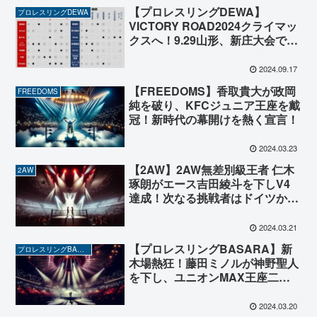
【プロレスリングDEWA】
プロレスリングDEWA
VICTORY ROAD2024クライマッ
クスへ！9.29山形、新庄大会で公
式戦！
2024.09.17
【FREEDOMS】香取貴大が政岡
FREEDOMS
純を破り、KFCジュニア王座を戴
冠！新時代の幕開けを熱く宣言！
2024.03.23
【2AW】2AW無差別級王者 仁木
2AW
琢朗がエース吉田綾斗を下しV4
達成！次なる挑戦者はドイツから
凱旋した花見達也！4.28千葉大会
でハナニキ対決実現へ！
2024.03.21
【プロレスリングBASARA】新
プロレスリングBASARA
木場熱狂！藤田ミノルが神野聖人
を下し、ユニオンMAX王座二度
目の防衛成功！次なる挑戦者リ
ル・クラーケン登場！
2024.03.20