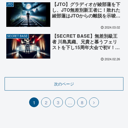
【JTO】グラディオが綾部蓮を下
JTO
し、JTO無差別新王者に！敗れた
綾部蓮はJTOからの離脱を示唆！
今後の主戦場は全日本プロレス
か？
2024.03.02
【SECRET BASE】無差別級王
SECRET BASE
者 川島真織、兄貴と慕うフェリ
ストを下し15周年大会で初V！次
なる挑戦者は代表 清水基嗣！4.7
新宿大会で激突へ！
2024.02.26
次のページ
次
1
2
3
…
8
へ