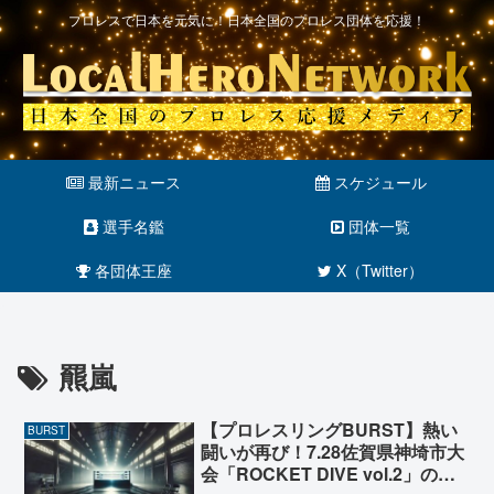
プロレスで日本を元気に！日本全国のプロレス団体を応援！
最新ニュース
スケジュール
選手名鑑
団体一覧
各団体王座
X（Twitter）
羆嵐
【プロレスリングBURST】熱い
BURST
闘いが再び！7.28佐賀県神埼市大
会「ROCKET DIVE vol.2」の参