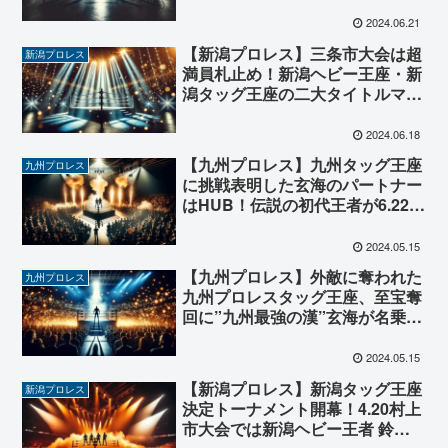
戦選手が発表！
2024.06.21
【新潟プロレス】三条市大会は超
新潟プロレス
満員札止め！新潟ヘビー王座・新
潟タッグ王座の二大タイトルマッ
チに観客が熱狂！
2024.06.18
【九州プロレス】九州タッグ王座
九州プロレス
に挑戦表明した玄海のパートナー
はHUB！伝説の初代王者が6.22福
岡大会で王座奪取へ挑む！
2024.05.15
【九州プロレス】外敵に奪われた
九州プロレス
九州プロレスタッグ王座、至宝奪
回に”九州最強の漢”玄海が名乗
り！パートナーの発表が待たれ
る！
2024.05.15
【新潟プロレス】新潟タッグ王座
新潟プロレス
決定トーナメント開幕！4.20村上
市大会では新潟ヘビー王者 鈴木