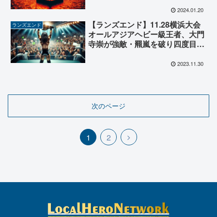
埼市民会館大会で初代王者誕生
2024.01.20
へ！
【ランズエンド】11.28横浜大会
ランズエンド
オールアジアヘビー級王者、大門
寺崇が強敵・羆嵐を破り四度目の
防衛成功！
2023.11.30
次のページ
次
1
2
へ