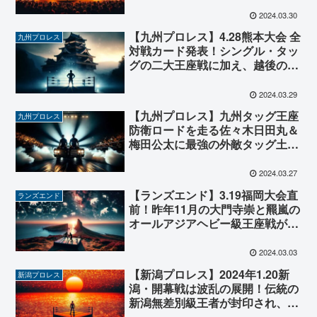
敬喜と岩本煌史のタッグが土肥こ
うじ・羆嵐 組と激突！
2024.03.30
【九州プロレス】4.28熊本大会 全
九州プロレス
対戦カード発表！シングル・タッ
グの二大王座戦に加え、越後の英
雄ことシマ重野が再び九州上陸！
2024.03.29
【九州プロレス】九州タッグ王座
九州プロレス
防衛ロードを走る佐々木日田丸＆
梅田公太に最強の外敵タッグ土肥
こうじ&羆嵐が挑戦表明！タイト
ルマッチが事実上決定！
2024.03.27
【ランズエンド】3.19福岡大会直
ランズエンド
前！昨年11月の大門寺崇と羆嵐の
オールアジアヘビー級王座戦が公
式Youtubeで配信開始！ゼニの取
れる試合を体感しよう！
2024.03.03
【新潟プロレス】2024年1.20新
新潟プロレス
潟・開幕戦は波乱の展開！伝統の
新潟無差別級王者が封印され、新
潟ヘビー級王座が新設！？3.16黒