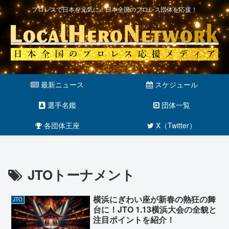
プロレスで日本を元気に！日本全国のプロレス団体を応援！
最新ニュース
スケジュール
選手名鑑
団体一覧
各団体王座
X（Twitter）
JTOトーナメント
横浜にぎわい座が新春の熱狂の舞
JTO
台に！JTO 1.13横浜大会の全貌と
注目ポイントを紹介！