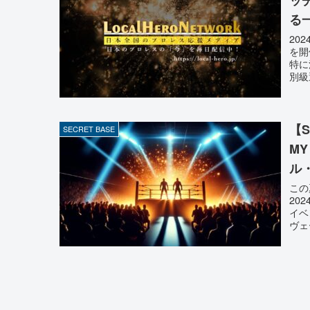
る
20
を開
特に
別級
【S
SECRET BASE
M
ル
この
20
イベ
ヴェ