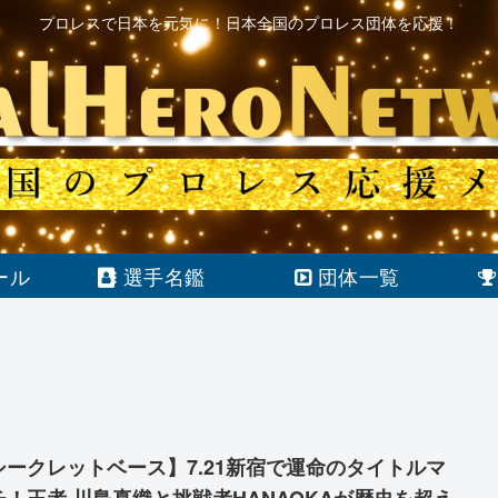
プロレスで日本を元気に！日本全国のプロレス団体を応援！
ール
選手名鑑
団体一覧
シークレットベース】7.21新宿で運命のタイトルマ
チ！王者 川島真織と挑戦者HANAOKAが歴史を超え