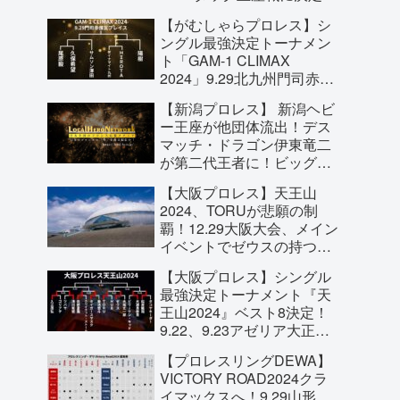
若き才能たちがタッグ戴冠
【がむしゃらプロレス】シ
を目指す！
ングル最強決定トーナメン
ト「GAM-1 CLIMAX
2024」9.29北九州門司赤煉
瓦プレイスにて開催！
【新潟プロレス】 新潟ヘビ
ー王座が他団体流出！デス
マッチ・ドラゴン伊東竜二
が第二代王者に！ビッグ・
THE・良寛が次期挑戦者に
【大阪プロレス】天王山
名乗り！新潟プロレスを10
2024、TORUが悲願の制
年間支えてきた意地があ
覇！12.29大阪大会、メイン
る！
イベントでゼウスの持つ大
阪プロレス王座への挑戦が
【大阪プロレス】シングル
決定！
最強決定トーナメント『天
王山2024』ベスト8決定！
9.22、9.23アゼリア大正で
のクライマックスを見逃す
【プロレスリングDEWA】
な！
VICTORY ROAD2024クラ
イマックスへ！9.29山形、