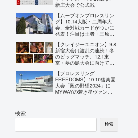
新庄大会で公式戦！
【ムーブオンプロレスリン
グ】10.14大阪・二周年大
会、全対戦カードがついに
発表！注目は王者・三原一
晃とBURST岩崎永遠の
【クレイジーユニオン】9.8
MoveOn無差別王座戦！
新宿大会は波乱の連続！冬
のビッグマッチ、12.1東
京・夢の島大会に向けて対
戦カードの一部が明らか
【プロレスリング
に！
FREEDOMS】10.10後楽園
大会「殿の野望2024」に
MYWAYの若き星ヴァンヴ
ェール・ジャックが参戦を
直訴！
検索
検索