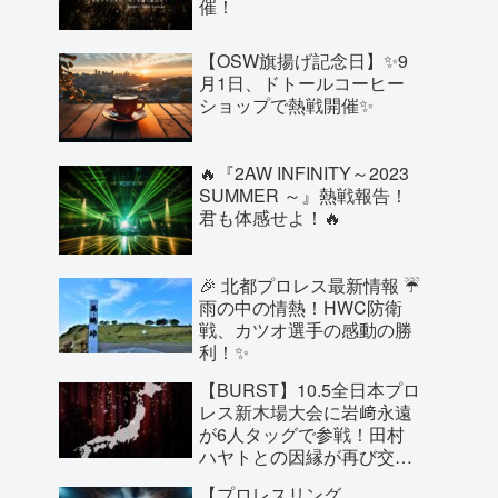
催！
【OSW旗揚げ記念日】✨9
月1日、ドトールコーヒー
ショップで熱戦開催✨
🔥『2AW INFINITY～2023
SUMMER ～』熱戦報告！
君も体感せよ！🔥
🎉 北都プロレス最新情報 ☔
雨の中の情熱！HWC防衛
戦、カツオ選手の感動の勝
利！✨
【BURST】10.5全日本プロ
レス新木場大会に岩﨑永遠
が6人タッグで参戦！田村
ハヤトとの因縁が再び交
錯！斉藤兄弟とのタッグも
【プロレスリング