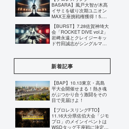
見どころ！
BASARA】風戸大智が木髙
イサミを破り次期ユニオン
MAX王座挑戦権獲得！5.28
東京・新木場大会で藤田ミ
【BURST】7.28佐賀神埼大
ノルと激突へ！
会「ROCKET DIVE vol.2」
岩﨑永遠とクレイジーキッ
ド竹田誠志がシングルマッ
チで激突！試合形式に注目
が集まる！
新着記事
【BAP】10.13東京・高島
平大会開催せまる！熱き魂
がぶつかり合う激闘をその
目で見届けよ！
【プロレスリングFTO】
11.16大分県佐伯大会「ジモ
プロ」のメインイベントは
WSDタッグ王座戦に決定！