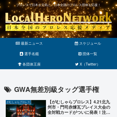
プロレスで日本を元気に！日本全国のプロレス団体を応援！
最新ニュース
スケジュール
選手名鑑
団体一覧
各団体王座
X（Twitter）
GWA無差別級タッグ選手権
【がむしゃらプロレス】4.21北九
がむしゃらプロレス
州市・門司赤煉瓦プレイス大会の
全対戦カードがついに発表！注目