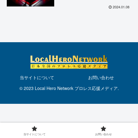
田ミノル、三度の挑戦で悲願の王
座奪取！2024年のBASARAは47
2024.01.08
歳が舵を取る！
当サイトについて
お問い合わせ
© 2023 Local Hero Network プロレス応援メディア.
当サイトについて
お問い合わせ