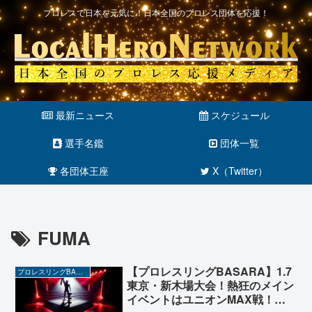
プロレスで日本を元気に！日本全国のプロレス団体を応援！
最新ニュース
スケジュール
選手名鑑
団体一覧
各団体王座
X（Twitter）
FUMA
【プロレスリングBASARA】1.7
プロレスリングBASARA
東京・新木場大会！熱狂のメイン
イベントはユニオンMAX戦！藤