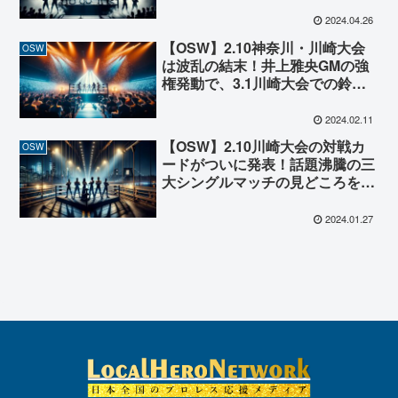
催を発表！
2024.04.26
【OSW】2.10神奈川・川崎大会
OSW
は波乱の結末！井上雅央GMの強
権発動で、3.1川崎大会での鈴木
鼓太郎争奪4WAYマッチが電撃決
定！
2024.02.11
【OSW】2.10川崎大会の対戦カ
OSW
ードがついに発表！話題沸騰の三
大シングルマッチの見どころをご
紹介！
2024.01.27