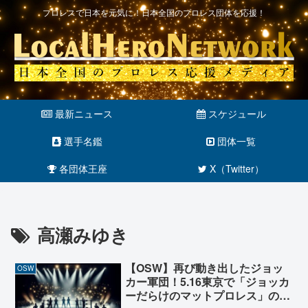
プロレスで日本を元気に！日本全国のプロレス団体を応援！
最新ニュース
スケジュール
選手名鑑
団体一覧
各団体王座
X（Twitter）
高瀬みゆき
【OSW】再び動き出したジョッ
OSW
カー軍団！5.16東京で「ジョッカ
ーだらけのマットプロレス」の開