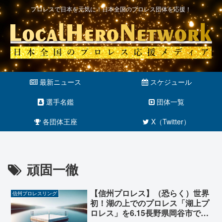
プロレスで日本を元気に！日本全国のプロレス団体を応援！
最新ニュース
スケジュール
選手名鑑
団体一覧
各団体王座
X（Twitter）
頑固一徹
【信州プロレス】（恐らく）世界
信州プロレスリング
初！湖の上でのプロレス「湖上プ
ロレス」を6.15長野県岡谷市で開