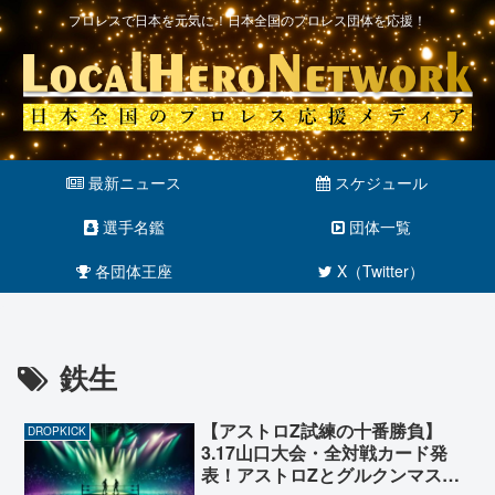
プロレスで日本を元気に！日本全国のプロレス団体を応援！
最新ニュース
スケジュール
選手名鑑
団体一覧
各団体王座
X（Twitter）
鉄生
【アストロZ試練の十番勝負】
DROPKICK
3.17山口大会・全対戦カード発
表！アストロZとグルクンマスク