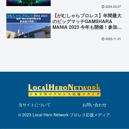
の運命の師弟対決に加え、がむし
ゃらプロレス提供試合・LEGOデ
2024.03.07
スマッチが決定！
【がむしゃらプロレス】年間最大
がむしゃらプロレス
のビッグマッチGAMSHARA
MANIA 2023 今年も開催！参加選
手の一部が発表！
2023.11.01
当サイトについて
お問い合わせ
© 2023 Local Hero Network プロレス応援メディア.