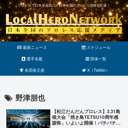
プロレスで日本を元気に！日本全国のプロレス団体を応援！
最新ニュース
スケジュール
選手名鑑
団体一覧
各団体王座
X（Twitter）
野津朋也
【松江だんだんプロレス】3.31島
松江だんだんプロレス
根大会「焼き鳥TETSU10周年感
謝祭」いよいよ開催！バチバチの