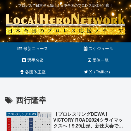
プロレスで日本を元気に！日本全国のプロレス団体を応援！
最新ニュース
スケジュール
選手名鑑
団体一覧
各団体王座
X（Twitter）
西行隆幸
【プロレスリングDEWA】
プロレスリングDEWA
VICTORY ROAD2024クライマッ
クスへ！9.29山形、新庄大会で公