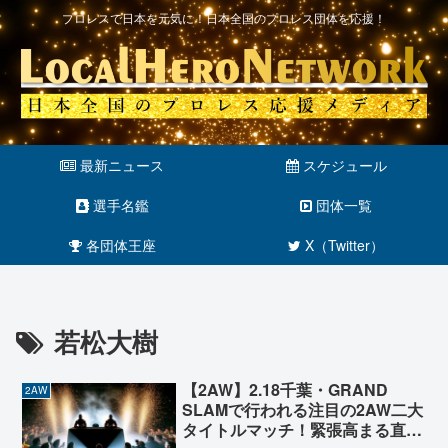
プロレスで日本を元気に！日本全国のプロレス団体を応援！
最新ニュース
スケジュール
選手名鑑
団体一覧
各団体王座
X（Twitter）
若松大樹
【2AW】2.18千葉・GRAND
2AW
SLAMで行われる注目の2AW二大
タイトルマッチ！緊張高まる直前