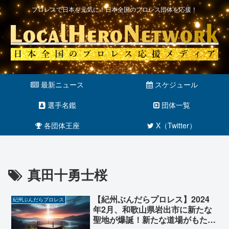
プロレスで日本を元気に！日本全国のプロレス団体を応援！
最新ニュース
スケジュール
選手名鑑
団体一覧
各団体王座
X（Twitter）
真田十勇士桜
【紀州ぶんだらプロレス】2024
紀州ぶんだらプロレス
年2月、和歌山県岩出市に新たな
聖地が爆誕！新たな道場がもたら