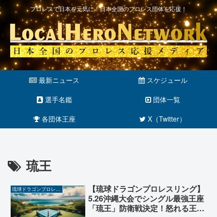
プロレスで日本を元気に！日本全国のプロレス団体を応援！
最新ニュース
スケジュール
選手名鑑
団体一覧
各団体王座
X（Twitter）
琉王
【琉球ドラゴンプロレスリング】
琉球ドラゴンプロレスリング
5.26沖縄大会でシングル最強王座
「琉王」防衛戦決定！怒れる王者