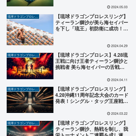
ティーラン獅沙と挑戦者モズク富
永が激突！
2024.05.03
【琉球ドラゴンプロレスリング】
琉球ドラゴンプロレスリング
ティーラン獅沙が美ら海セイバー
を下し「琉王」初防衛に成功！次
期防衛戦でヒールユニット
POSEIDONと激突か！？
2024.04.29
【琉球ドラゴンプロレス】4.28琉
琉球ドラゴンプロレスリング
王戦に向け王者ティーラン獅沙と
挑戦者 美ら海セイバーの舌戦が
激しさを増す！4.21沖縄ハウスシ
ョーで前哨戦が実現か！？
2024.04.11
【琉球ドラゴンプロレスリング】
琉球ドラゴンプロレスリング
4.28沖縄11周年記念大会のカード
発表！シングル・タッグ王座戦に
加えスペシャルシングルマッチが
電撃決定！
2024.03.22
【琉球ドラゴンプロレスリング】
琉球ドラゴンプロレスリング
ティーラン獅沙、熱戦を制し、我
栄トーナメント二連覇を成し遂げ