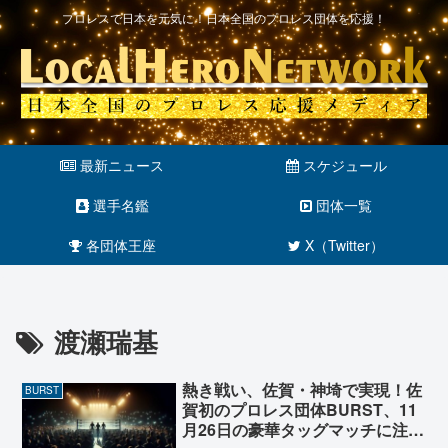
プロレスで日本を元気に！日本全国のプロレス団体を応援！
最新ニュース
スケジュール
選手名鑑
団体一覧
各団体王座
X（Twitter）
渡瀬瑞基
熱き戦い、佐賀・神埼で実現！佐
BURST
賀初のプロレス団体BURST、11
月26日の豪華タッグマッチに注