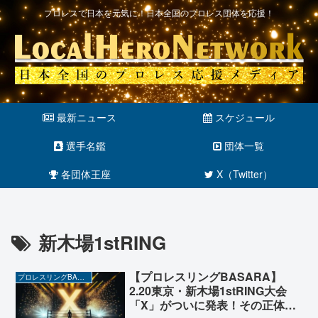
プロレスで日本を元気に！日本全国のプロレス団体を応援！
最新ニュース
スケジュール
選手名鑑
団体一覧
各団体王座
X（Twitter）
新木場1stRING
【プロレスリングBASARA】
プロレスリングBASARA
2.20東京・新木場1stRING大会
「X」がついに発表！その正体は