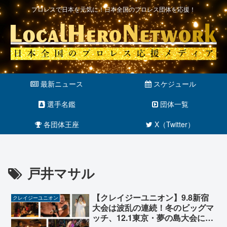
プロレスで日本を元気に！日本全国のプロレス団体を応援！
最新ニュース
スケジュール
選手名鑑
団体一覧
各団体王座
X（Twitter）
戸井マサル
【クレイジーユニオン】9.8新宿
クレイジーユニオン
大会は波乱の連続！冬のビッグマ
ッチ、12.1東京・夢の島大会に向