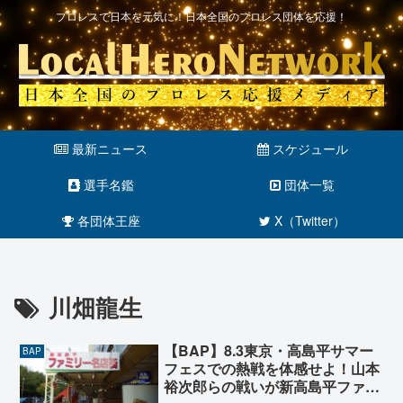
プロレスで日本を元気に！日本全国のプロレス団体を応援！
最新ニュース
スケジュール
選手名鑑
団体一覧
各団体王座
X（Twitter）
川畑龍生
【BAP】8.3東京・高島平サマー
BAP
フェスでの熱戦を体感せよ！山本
裕次郎らの戦いが新高島平ファミ