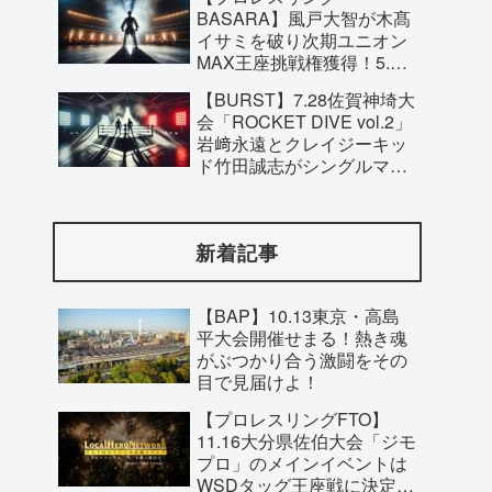
見どころ！
BASARA】風戸大智が木髙
イサミを破り次期ユニオン
MAX王座挑戦権獲得！5.28
東京・新木場大会で藤田ミ
【BURST】7.28佐賀神埼大
ノルと激突へ！
会「ROCKET DIVE vol.2」
岩﨑永遠とクレイジーキッ
ド竹田誠志がシングルマッ
チで激突！試合形式に注目
が集まる！
新着記事
【BAP】10.13東京・高島
平大会開催せまる！熱き魂
がぶつかり合う激闘をその
目で見届けよ！
【プロレスリングFTO】
11.16大分県佐伯大会「ジモ
プロ」のメインイベントは
WSDタッグ王座戦に決定！