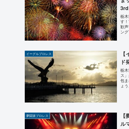
3r
栃木
す！
歓声
ング
【
イーグルプロレス
ド
栃木
ス」
包ま
ょう
【
夢闘派プロレス
ル