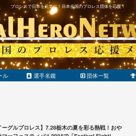
プロレスで日本を元気に！日本全国のプロレス団体を応援！
ール
選手名鑑
団体一覧
イーグルプロレス】7.28栃木の夏を彩る熱戦！おや
マーフェスティバル2024で「Festival Fight!