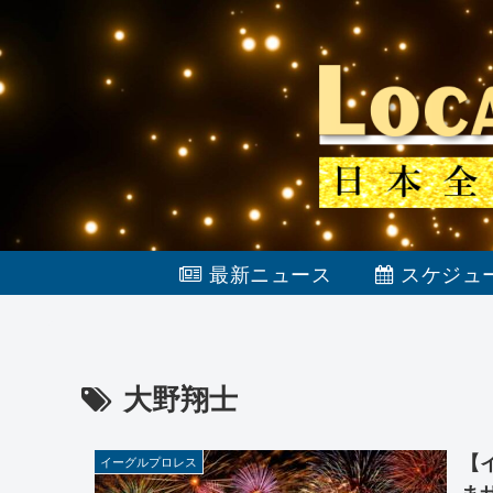
最新ニュース
スケジュ
大野翔士
【
イーグルプロレス
まサ