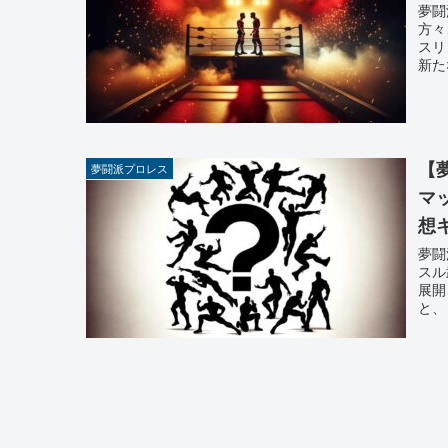
夢闘
方々
スリ
新た
【
夢闘派プロレス
マ
想
夢闘
スル
展開
と、