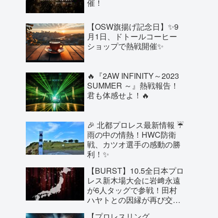
催！
【OSW旗揚げ記念日】✨9
月1日、ドトールコーヒー
ショップで熱戦開催✨
🔥『2AW INFINITY～2023
SUMMER ～』熱戦報告！
君も体感せよ！🔥
🎉 北都プロレス最新情報 ☔
雨の中の情熱！HWC防衛
戦、カツオ選手の感動の勝
利！✨
【BURST】10.5全日本プロ
レス新木場大会に岩﨑永遠
が6人タッグで参戦！田村
ハヤトとの因縁が再び交
錯！斉藤兄弟とのタッグも
【プロレスリング