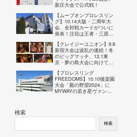
新庄大会で公式戦！
【ムーブオンプロレスリン
グ】10.14大阪・二周年大
会、全対戦カードがついに
発表！注目は王者・三原一
晃とBURST岩崎永遠の
【クレイジーユニオン】9.8
MoveOn無差別王座戦！
新宿大会は波乱の連続！冬
のビッグマッチ、12.1東
京・夢の島大会に向けて対
戦カードの一部が明らか
【プロレスリング
に！
FREEDOMS】10.10後楽園
大会「殿の野望2024」に
MYWAYの若き星ヴァンヴ
ェール・ジャックが参戦を
直訴！
検索
検索