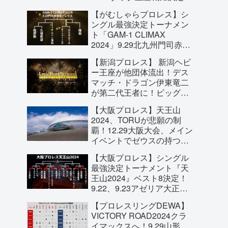
若き才能たちがタッグ戴冠
【がむしゃらプロレス】シ
を目指す！
ングル最強決定トーナメン
ト「GAM-1 CLIMAX
2024」9.29北九州門司赤煉
瓦プレイスにて開催！
【新潟プロレス】 新潟ヘビ
ー王座が他団体流出！デス
マッチ・ドラゴン伊東竜二
が第二代王者に！ビッグ・
THE・良寛が次期挑戦者に
【大阪プロレス】天王山
名乗り！新潟プロレスを10
2024、TORUが悲願の制
年間支えてきた意地があ
覇！12.29大阪大会、メイン
る！
イベントでゼウスの持つ大
阪プロレス王座への挑戦が
【大阪プロレス】シングル
決定！
最強決定トーナメント『天
王山2024』ベスト8決定！
9.22、9.23アゼリア大正で
のクライマックスを見逃す
【プロレスリングDEWA】
な！
VICTORY ROAD2024クラ
イマックスへ！9.29山形、