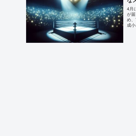
4月
が届
め、
成小