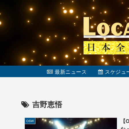
最新ニュース
スケジュ
吉野恵悟
【
OSW
な