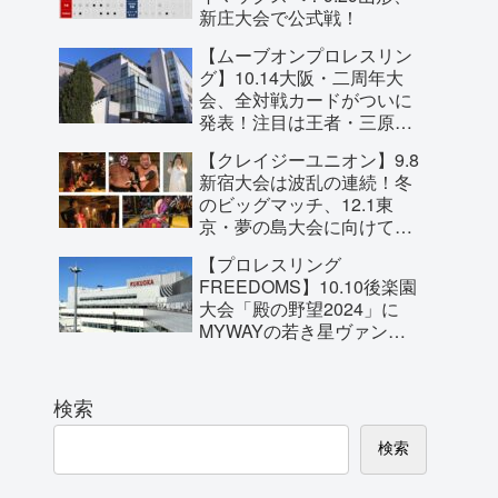
新庄大会で公式戦！
【ムーブオンプロレスリン
グ】10.14大阪・二周年大
会、全対戦カードがついに
発表！注目は王者・三原一
晃とBURST岩崎永遠の
【クレイジーユニオン】9.8
MoveOn無差別王座戦！
新宿大会は波乱の連続！冬
のビッグマッチ、12.1東
京・夢の島大会に向けて対
戦カードの一部が明らか
【プロレスリング
に！
FREEDOMS】10.10後楽園
大会「殿の野望2024」に
MYWAYの若き星ヴァンヴ
ェール・ジャックが参戦を
直訴！
検索
検索