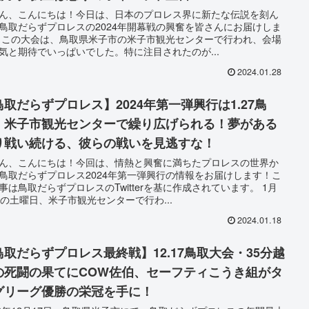
ん、こんにちは！今日は、日本のプロレス界に新たな伝説を刻ん
鳥取だらずプロレスの2024年開幕戦の興奮を皆さんにお届けしま
 この大会は、鳥取県米子市の米子市観光センターで行われ、会場
気と期待でいっぱいでした。特に注目されたのが...
2024.01.28
鳥取だらずプロレス】2024年第一弾興行は1.27鳥
・米子市観光センターで繰り広げられる！夢がある
り戦い続ける、彼らの戦いを見逃すな！
ん、こんにちは！今回は、情熱と興奮に満ちたプロレスの世界か
鳥取だらずプロレス2024年第一弾興行の情報をお届けします！こ
事は鳥取だらずプロレスのTwitterを基に作成されています。 1月
日の土曜日、米子市観光センターで行わ...
2024.01.18
鳥取だらずプロレス最終戦】12.17鳥取大会・35分越
の死闘の果てにCOW佐伯、セーフティこうき組がタ
グリーグ優勝の栄冠を手に！