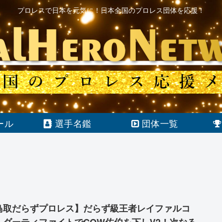
プロレスで日本を元気に！日本全国のプロレス団体を応援！
ール
選手名鑑
団体一覧
鳥取だらずプロレス】だらず級王者レイファルコ
、ダーティファイトでCOW佐伯を下しV2！次なる