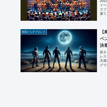
20
イベ
スフ
屋て
【
鳥取だらずプロレス
ベ
決
皆さ
レス
天満
グで