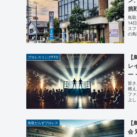
挑
鳥取
14
スフ
の鳥
【
プロレスリングFTO
レ
ー
か
皆さ
燃え
ファ
上し
【
鳥取だらずプロレス
会