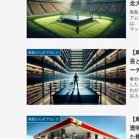
念
鳥取
アム
は、
マッ
【
鳥取だらずプロレス
吾
ー
春分
した
れが
以上
【
鳥取だらずプロレス
透
た