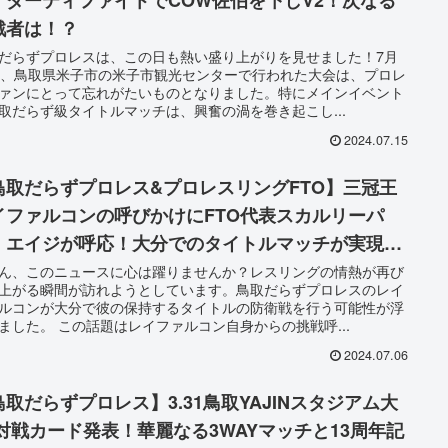
戦者は！？
だらずプロレスは、この日も熱い盛り上がりを見せました！7月
日、鳥取県米子市の米子市観光センターで行われた大会は、プロレ
ァンにとって忘れがたいものとなりました。特にメインイベント
取だらず級タイトルマッチは、興奮の渦を巻き起こし...
2024.07.15
鳥取だらずプロレス&プロレスリングFTO】三冠王
イファルコンの呼びかけにFTO代表スカルリーパ
・エイジが呼応！大分でのタイトルマッチが実現
！？
ん、このニュースに心は躍りませんか？レスリングの情熱が再び
上がる瞬間が訪れようとしています。鳥取だらずプロレスのレイ
ルコンが大分で彼の保持するタイトルの防衛戦を行う可能性が浮
ました。 この話題はレイファルコン自身からの挑戦呼...
2024.07.06
鳥取だらずプロレス】3.31鳥取YAJINスタジアム大
 対戦カード発表！華麗なる3WAYマッチと13周年記