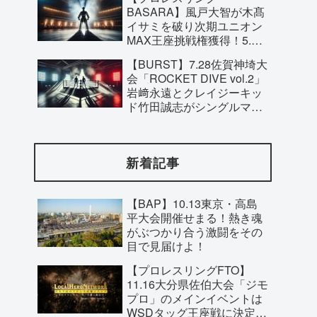
見どころ！
BASARA】風戸大智が木髙
イサミを破り次期ユニオン
MAX王座挑戦権獲得！5.28
東京・新木場大会で藤田ミ
【BURST】7.28佐賀神埼大
ノルと激突へ！
会「ROCKET DIVE vol.2」
岩﨑永遠とクレイジーキッ
ド竹田誠志がシングルマッ
チで激突！試合形式に注目
が集まる！
新着記事
【BAP】10.13東京・高島
平大会開催せまる！熱き魂
がぶつかり合う激闘をその
目で見届けよ！
【プロレスリングFTO】
11.16大分県佐伯大会「ジモ
プロ」のメインイベントは
WSDタッグ王座戦に決定！