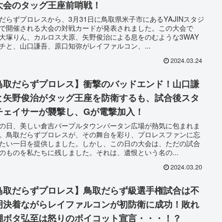
大会のタッグ王座前哨戦！
だらずプロレスから、3月31日に鳥取県米子市にあるYAJINスタジ
で開催される大会の対戦カードが発表されました。この大会で
大塚りん、カルロス大原、矢野俊治による息をのむような3WAY
チと、山口謙吾、原口知弥がレイファルコン、...
2024.03.24
鳥取だらずプロレス】衝撃のバッドエンド！山口謙
と矢野俊治がタッグ王座を防衛するも、試合後スタ
チェイサーが襲撃し、Gが電撃加入！
の日、美しい倉吉パープルタウンパータン広場が熱気に包まれま
。鳥取だらずプロレスが、その舞台を彩り、プロレスファンに忘
たい一日を提供しました。しかし、この日の大会は、ただの試合
のものを私たちに残しました。それは、遺恨という名の...
2024.03.20
鳥取だらずプロレス】鳥取だらず級選手権試合は不
明決着ながらレイファルコンが初防衛に成功！敗れ
棚ボタ弘至は怒りのボイコット宣言・・・！？