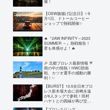
催！
【OSW旗揚げ記念日】✨9
月1日、ドトールコーヒー
ショップで熱戦開催✨
🔥『2AW INFINITY～2023
SUMMER ～』熱戦報告！
君も体感せよ！🔥
🎉 北都プロレス最新情報 ☔
雨の中の情熱！HWC防衛
戦、カツオ選手の感動の勝
利！✨
【BURST】10.5全日本プロ
レス新木場大会に岩﨑永遠
が6人タッグで参戦！田村
ハヤトとの因縁が再び交
錯！斉藤兄弟とのタッグも
【プロレスリング