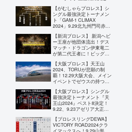
若き才能たちがタッグ戴冠
【がむしゃらプロレス】シ
を目指す！
ングル最強決定トーナメン
ト「GAM-1 CLIMAX
2024」9.29北九州門司赤煉
瓦プレイスにて開催！
【新潟プロレス】 新潟ヘビ
ー王座が他団体流出！デス
マッチ・ドラゴン伊東竜二
が第二代王者に！ビッグ・
THE・良寛が次期挑戦者に
【大阪プロレス】天王山
名乗り！新潟プロレスを10
2024、TORUが悲願の制
年間支えてきた意地があ
覇！12.29大阪大会、メイン
る！
イベントでゼウスの持つ大
阪プロレス王座への挑戦が
【大阪プロレス】シングル
決定！
最強決定トーナメント『天
王山2024』ベスト8決定！
9.22、9.23アゼリア大正で
のクライマックスを見逃す
【プロレスリングDEWA】
な！
VICTORY ROAD2024クラ
イマックスへ！9.29山形、