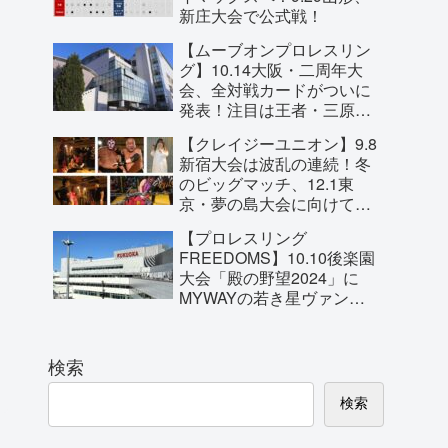
新庄大会で公式戦！
【ムーブオンプロレスリン
グ】10.14大阪・二周年大
会、全対戦カードがついに
発表！注目は王者・三原一
晃とBURST岩崎永遠の
【クレイジーユニオン】9.8
MoveOn無差別王座戦！
新宿大会は波乱の連続！冬
のビッグマッチ、12.1東
京・夢の島大会に向けて対
戦カードの一部が明らか
【プロレスリング
に！
FREEDOMS】10.10後楽園
大会「殿の野望2024」に
MYWAYの若き星ヴァンヴ
ェール・ジャックが参戦を
直訴！
検索
検索