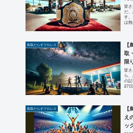
皆さ
だ、
す。
は熱
【
鳥取だらずプロレス
取
限
皆さ
ら、
の記
27
【
鳥取だらずプロレス
え
ッ