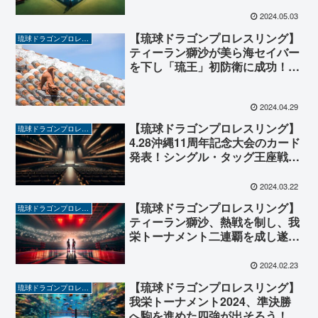
ティーラン獅沙と挑戦者モズク富
永が激突！
2024.05.03
【琉球ドラゴンプロレスリング】
琉球ドラゴンプロレスリング
ティーラン獅沙が美ら海セイバー
を下し「琉王」初防衛に成功！次
期防衛戦でヒールユニット
POSEIDONと激突か！？
2024.04.29
【琉球ドラゴンプロレスリング】
琉球ドラゴンプロレスリング
4.28沖縄11周年記念大会のカード
発表！シングル・タッグ王座戦に
加えスペシャルシングルマッチが
電撃決定！
2024.03.22
【琉球ドラゴンプロレスリング】
琉球ドラゴンプロレスリング
ティーラン獅沙、熱戦を制し、我
栄トーナメント二連覇を成し遂げ
る！4.28沖縄大会での美ら海セイ
バーとのシングル王座防衛戦へ！
2024.02.23
【琉球ドラゴンプロレスリング】
琉球ドラゴンプロレスリング
我栄トーナメント2024、準決勝
へ駒を進めた四強が出そろう！