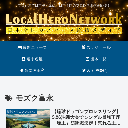
プロレスで日本を元気に！日本全国のプロレス団体を応援！
最新ニュース
スケジュール
選手名鑑
団体一覧
各団体王座
X（Twitter）
モズク富永
【琉球ドラゴンプロレスリング】
琉球ドラゴンプロレスリング
5.26沖縄大会でシングル最強王座
「琉王」防衛戦決定！怒れる王者