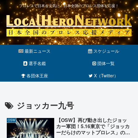
プロレスで日本を元気に！日本全国のプロレス団体を応援！
最新ニュース
スケジュール
選手名鑑
団体一覧
各団体王座
X（Twitter）
ジョッカー九号
【OSW】再び動き出したジョッ
OSW
カー軍団！5.16東京で「ジョッカ
ーだらけのマットプロレス」の開